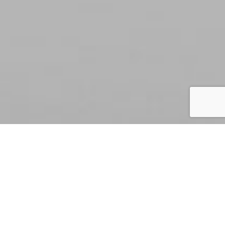
FORUM
[bbp-single-forum id=1600]