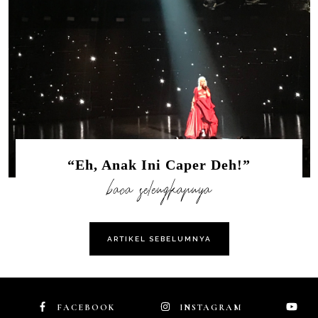
“Eh, Anak Ini Caper Deh!”
baca selengkapnya
ARTIKEL SEBELUMNYA
FACEBOOK
INSTAGRAM