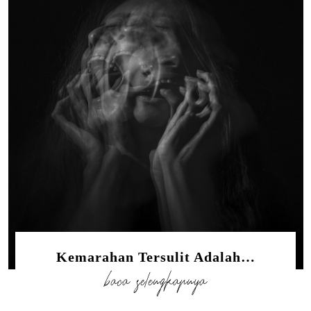
Kemarahan Tersulit Adalah…
baca selengkapnya