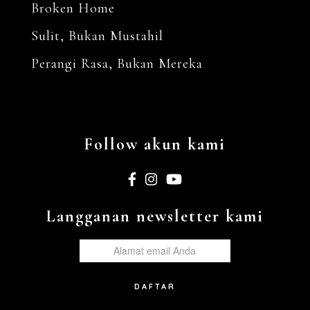
Broken Home
Sulit, Bukan Mustahil
Perangi Rasa, Bukan Mereka
Follow akun kami
Langganan newsletter kami