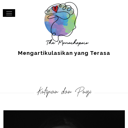
Mengartikulasikan yang Terasa
Kutipan dan Puisi