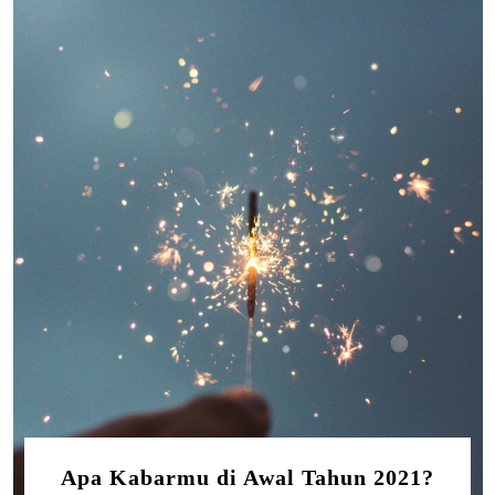
Apa Kabarmu di Awal Tahun 2021?