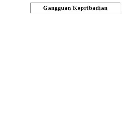
Gangguan Kepribadian