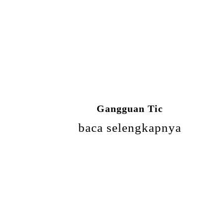
Gangguan Tic
baca selengkapnya