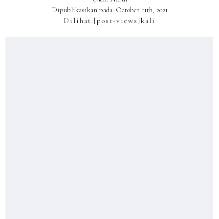
Dipublikasikan pada: October 11th, 2021
Dilihat:
[post-views]
kali