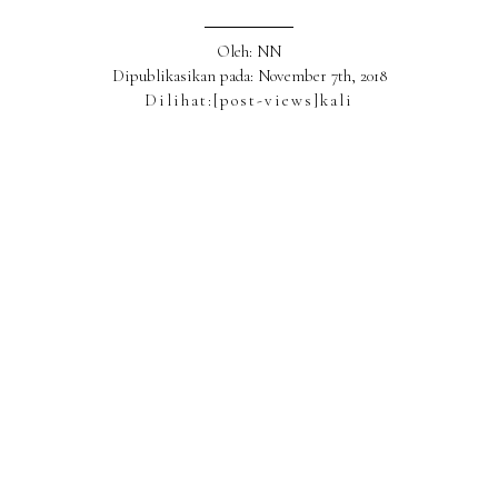
Oleh: NN
Dipublikasikan pada: November 7th, 2018
Dilihat:
[post-views]
kali