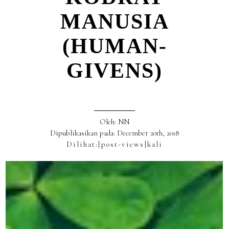
MANUSIA
(HUMAN-
GIVENS)
Oleh: NN
Dipublikasikan pada: December 20th, 2018
Dilihat:
[post-views]
kali