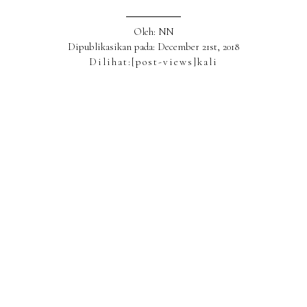
Oleh: NN
Dipublikasikan pada: December 21st, 2018
Dilihat:
[post-views]
kali