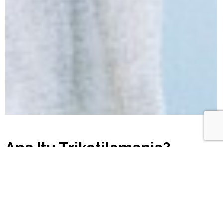
Apa Itu Trikotilomania?
Gangguan ini juga disebut gangguan mencabuti
rambut. Ini adalah gangguan mental berupa dorongan
tak tertahankan untuk mencabuti rambut dari kulit
kepala, alis atau rambut lain pada bagian lain tubuh